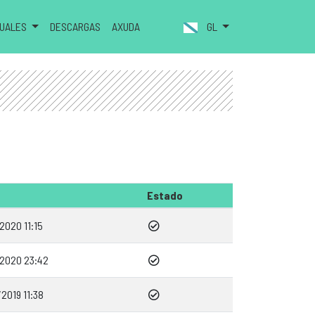
NUALES
DESCARGAS
AXUDA
GL
Estado
2020 11:15
/2020 23:42
2019 11:38