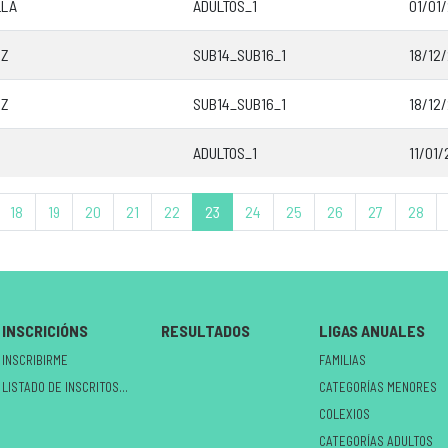
LLA
ADULTOS_1
01/01/
EZ
SUB14_SUB16_1
18/12/
EZ
SUB14_SUB16_1
18/12/
ADULTOS_1
11/01/
18
19
20
21
22
23
24
25
26
27
28
INSCRICIÓNS
RESULTADOS
LIGAS ANUALES
INSCRIBIRME
FAMILIAS
LISTADO DE INSCRITOS NO CIRCUÍTO
CATEGORÍAS MENORES
COLEXIOS
CATEGORÍAS ADULTOS