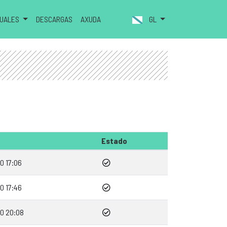
NUALES
DESCARGAS
AXUDA
GL
Estado
0 17:06
0 17:46
0 20:08