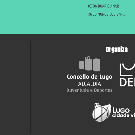
07/06 DOAR É AMAR
19/06 MURUS LUCIS “ROMANOS VS CASTREXOS”
Organiza