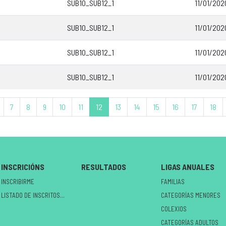
SUB10_SUB12_1
11/01/202
SUB10_SUB12_1
11/01/202
SUB10_SUB12_1
11/01/202
SUB10_SUB12_1
11/01/202
7
8
9
10
11
12
13
14
15
16
17
18
INSCRICIÓNS
RESULTADOS
LIGAS ANUALES
INSCRIBIRME
FAMILIAS
LISTADO DE INSCRITOS NO CIRCUÍTO
CATEGORÍAS MENORES
COLEXIOS
CATEGORÍAS ADULTOS