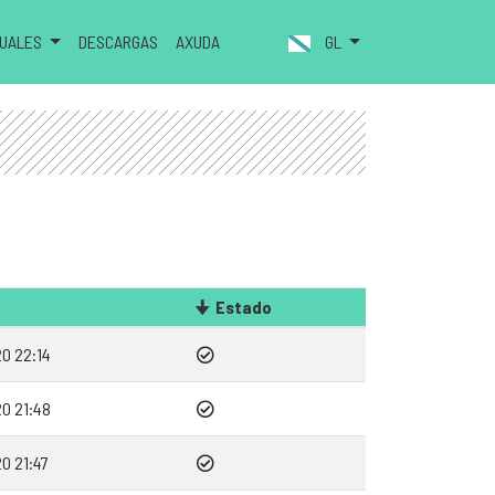
NUALES
DESCARGAS
AXUDA
GL
Estado
0 22:14
0 21:48
0 21:47