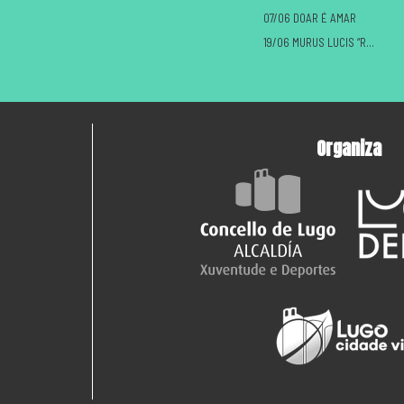
07/06 DOAR É AMAR
19/06 MURUS LUCIS “ROMANOS VS CASTREXOS”
Organiza