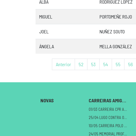
ALBA
RODRÍGUEZ LÓPEZ
MIGUEL
PORTOMEÑE ROJO
JOEL
NUÑEZ SOUTO
ÁNGELA
MELLA GONZÁLEZ
Anterior
52
53
54
55
56
NOVAS
CARREIRAS AMIGAS
01/03 CARREIRA CPR A MILAGROSA
25/04 LUGO CONTRA O CANCRO
10/05 CARREIRA POLO DANO CEREBRAL
24/05 MEMORIAL PROFE ALBERTO