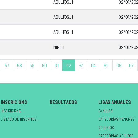
ADULTOS_1
02/01/202
ADULTOS_1
02/01/202
ADULTOS_1
02/01/202
MINI_1
02/01/202
57
58
59
60
61
62
63
64
65
66
67
INSCRICIÓNS
RESULTADOS
LIGAS ANUALES
INSCRIBIRME
FAMILIAS
LISTADO DE INSCRITOS NO CIRCUÍTO
CATEGORÍAS MENORES
COLEXIOS
CATEGORÍAS ADULTOS