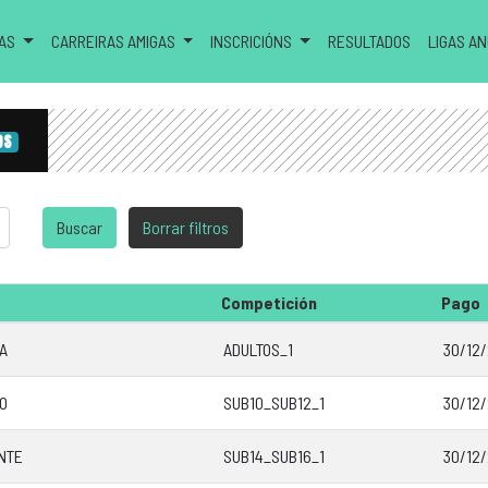
RAS
CARREIRAS AMIGAS
INSCRICIÓNS
RESULTADOS
LIGAS A
OS
Competición
Pago
A
ADULTOS_1
30/12/
SO
SUB10_SUB12_1
30/12/
NTE
SUB14_SUB16_1
30/12/