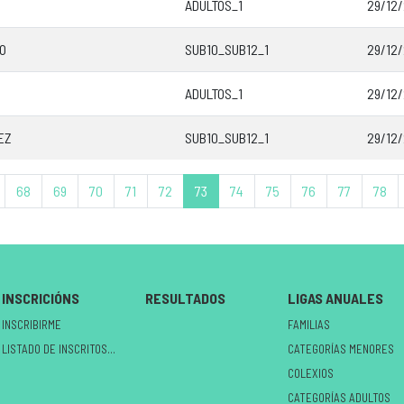
O
ADULTOS_1
29/12/
O
SUB10_SUB12_1
29/12/
ADULTOS_1
29/12/
EZ
SUB10_SUB12_1
29/12/
68
69
70
71
72
73
74
75
76
77
78
INSCRICIÓNS
RESULTADOS
LIGAS ANUALES
INSCRIBIRME
FAMILIAS
LISTADO DE INSCRITOS NO CIRCUÍTO
CATEGORÍAS MENORES
COLEXIOS
CATEGORÍAS ADULTOS