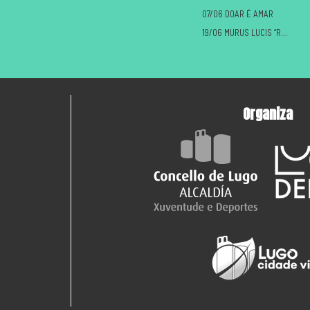
07/06 DOAR É AMAR
19/06 MURUS LUCIS “ROMANOS VS CASTREXOS”
Organiza