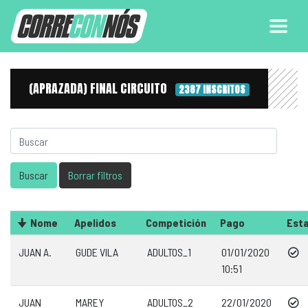
(APRAZADA) FINAL CIRCUITO
2387 INSCRITOS
Nome
Apelidos
Competición
Pago
Est
JUAN A.
GUDE VILA
ADULTOS_1
01/01/2020
10:51
JUAN
MAREY
ADULTOS_2
22/01/2020