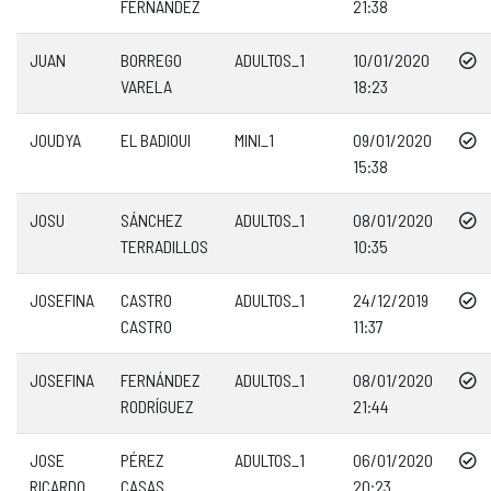
FERNÁNDEZ
21:38
JUAN
BORREGO
ADULTOS_1
10/01/2020
VARELA
18:23
JOUDYA
EL BADIOUI
MINI_1
09/01/2020
15:38
JOSU
SÁNCHEZ
ADULTOS_1
08/01/2020
TERRADILLOS
10:35
JOSEFINA
CASTRO
ADULTOS_1
24/12/2019
CASTRO
11:37
JOSEFINA
FERNÁNDEZ
ADULTOS_1
08/01/2020
RODRÍGUEZ
21:44
JOSE
PÉREZ
ADULTOS_1
06/01/2020
RICARDO
CASAS
20:23