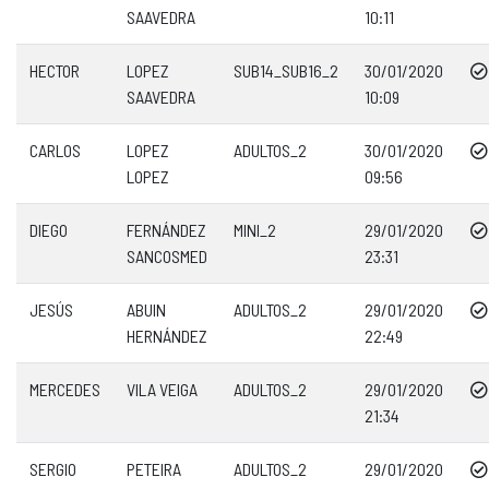
SAAVEDRA
10:11
HECTOR
LOPEZ
SUB14_SUB16_2
30/01/2020
SAAVEDRA
10:09
CARLOS
LOPEZ
ADULTOS_2
30/01/2020
LOPEZ
09:56
DIEGO
FERNÁNDEZ
MINI_2
29/01/2020
SANCOSMED
23:31
JESÚS
ABUIN
ADULTOS_2
29/01/2020
HERNÁNDEZ
22:49
MERCEDES
VILA VEIGA
ADULTOS_2
29/01/2020
21:34
SERGIO
PETEIRA
ADULTOS_2
29/01/2020