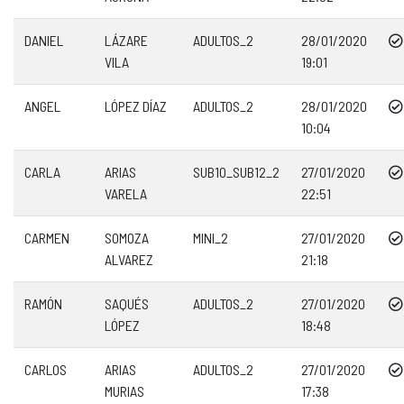
DANIEL
LÁZARE
ADULTOS_2
28/01/2020
VILA
19:01
ANGEL
LÓPEZ DÍAZ
ADULTOS_2
28/01/2020
10:04
CARLA
ARIAS
SUB10_SUB12_2
27/01/2020
VARELA
22:51
CARMEN
SOMOZA
MINI_2
27/01/2020
ALVAREZ
21:18
RAMÓN
SAQUÉS
ADULTOS_2
27/01/2020
LÓPEZ
18:48
CARLOS
ARIAS
ADULTOS_2
27/01/2020
MURIAS
17:38