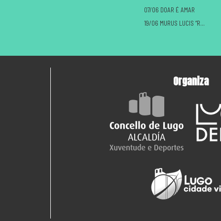
07/06 DOAR É AMAR
19/06 MURUS LUCIS “ROMANOS VS CASTREXOS”
Organiza