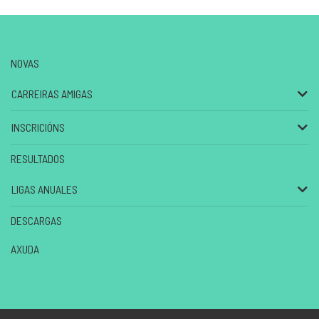
NOVAS
CARREIRAS AMIGAS
INSCRICIÓNS
RESULTADOS
LIGAS ANUALES
DESCARGAS
AXUDA