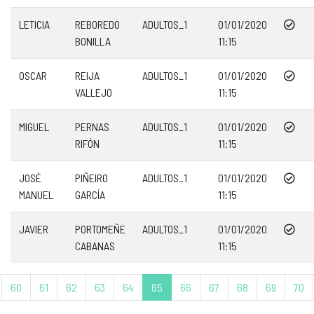
LETICIA
REBOREDO
ADULTOS_1
01/01/2020
BONILLA
11:15
OSCAR
REIJA
ADULTOS_1
01/01/2020
VALLEJO
11:15
MIGUEL
PERNAS
ADULTOS_1
01/01/2020
RIFÓN
11:15
JOSÉ
PIÑEIRO
ADULTOS_1
01/01/2020
MANUEL
GARCÍA
11:15
JAVIER
PORTOMEÑE
ADULTOS_1
01/01/2020
CABANAS
11:15
60
61
62
63
64
65
66
67
68
69
70