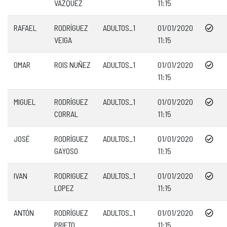
VÁZQUEZ
11:15
RAFAEL
RODRÍGUEZ
ADULTOS_1
01/01/2020
VEIGA
11:15
OMAR
ROIS NUÑEZ
ADULTOS_1
01/01/2020
11:15
MIGUEL
RODRÍGUEZ
ADULTOS_1
01/01/2020
CORRAL
11:15
JOSÉ
RODRÍGUEZ
ADULTOS_1
01/01/2020
GAYOSO
11:15
IVAN
RODRIGUEZ
ADULTOS_1
01/01/2020
LOPEZ
11:15
ANTÓN
RODRÍGUEZ
ADULTOS_1
01/01/2020
PRIETO
11:15