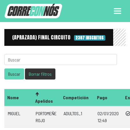
(APRAZADA) FINAL CIRCUITO
2387 INSCRITOS
Nome
Competición
Pago
Es
Apelidos
MIGUEL
PORTOMEÑE
ADULTOS_1
02/01/2020
ROJO
12:49