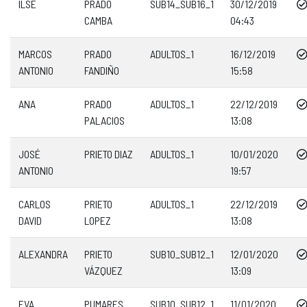
ILSE
PRADO
SUB14_SUB16_1
30/12/2019
CAMBA
04:43
MARCOS
PRADO
ADULTOS_1
16/12/2019
ANTONIO
FANDIÑO
15:58
ANA
PRADO
ADULTOS_1
22/12/2019
PALACIOS
13:08
JOSÉ
PRIETO DIAZ
ADULTOS_1
10/01/2020
ANTONIO
19:57
CARLOS
PRIETO
ADULTOS_1
22/12/2019
DAVID
LOPEZ
13:08
ALEXANDRA
PRIETO
SUB10_SUB12_1
12/01/2020
VÁZQUEZ
13:09
EVA
PUMARES
SUB10_SUB12_1
11/01/2020