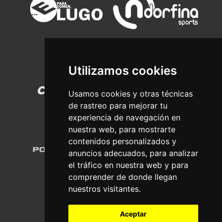
Utilizamos cookies
Usamos cookies y otras técnicas
de rastreo para mejorar tu
experiencia de navegación en
nuestra web, para mostrarte
contenidos personalizados y
anuncios adecuados, para analizar
el tráfico en nuestra web y para
comprender de donde llegan
nuestros visitantes.
Aceptar