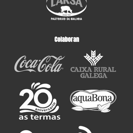
Colaboran