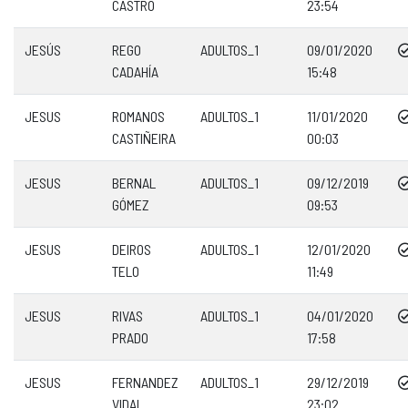
CASTRO
23:54
JESÚS
REGO
ADULTOS_1
09/01/2020
CADAHÍA
15:48
JESUS
ROMANOS
ADULTOS_1
11/01/2020
CASTIÑEIRA
00:03
JESUS
BERNAL
ADULTOS_1
09/12/2019
GÓMEZ
09:53
JESUS
DEIROS
ADULTOS_1
12/01/2020
TELO
11:49
JESUS
RIVAS
ADULTOS_1
04/01/2020
PRADO
17:58
JESUS
FERNANDEZ
ADULTOS_1
29/12/2019
VIDAL
23:02