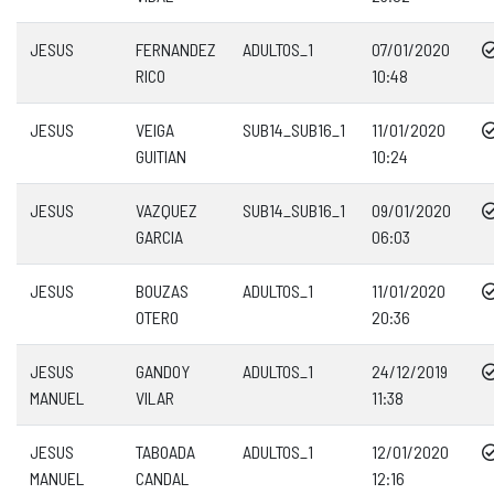
JESUS
FERNANDEZ
ADULTOS_1
07/01/2020
RICO
10:48
JESUS
VEIGA
SUB14_SUB16_1
11/01/2020
GUITIAN
10:24
JESUS
VAZQUEZ
SUB14_SUB16_1
09/01/2020
GARCIA
06:03
JESUS
BOUZAS
ADULTOS_1
11/01/2020
OTERO
20:36
JESUS
GANDOY
ADULTOS_1
24/12/2019
MANUEL
VILAR
11:38
JESUS
TABOADA
ADULTOS_1
12/01/2020
MANUEL
CANDAL
12:16