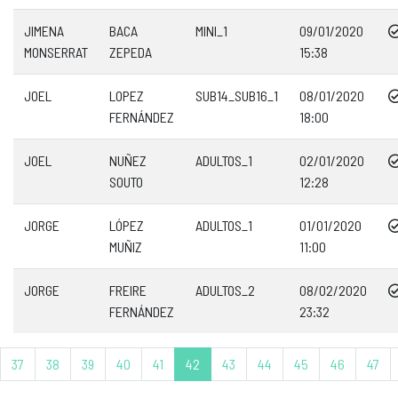
JIMENA
BACA
MINI_1
09/01/2020
MONSERRAT
ZEPEDA
15:38
JOEL
LOPEZ
SUB14_SUB16_1
08/01/2020
FERNÁNDEZ
18:00
JOEL
NUÑEZ
ADULTOS_1
02/01/2020
SOUTO
12:28
JORGE
LÓPEZ
ADULTOS_1
01/01/2020
MUÑIZ
11:00
JORGE
FREIRE
ADULTOS_2
08/02/2020
FERNÁNDEZ
23:32
37
38
39
40
41
42
43
44
45
46
47