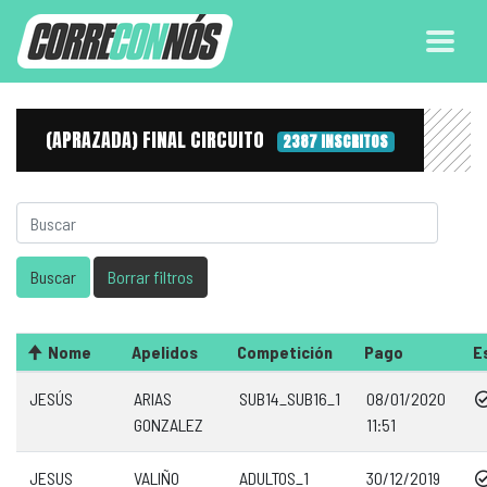
(APRAZADA) FINAL CIRCUITO
2387 INSCRITOS
Nome
Apelidos
Competición
Pago
E
JESÚS
ARIAS
SUB14_SUB16_1
08/01/2020
GONZALEZ
11:51
JESUS
VALIÑO
ADULTOS_1
30/12/2019