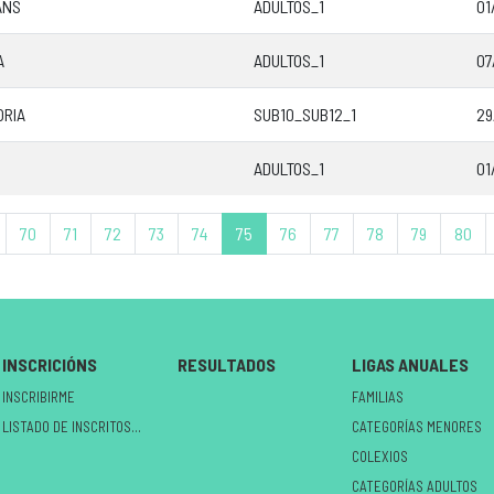
ANS
ADULTOS_1
01
A
ADULTOS_1
07
ORIA
SUB10_SUB12_1
29
ADULTOS_1
01
70
71
72
73
74
75
76
77
78
79
80
INSCRICIÓNS
RESULTADOS
LIGAS ANUALES
INSCRIBIRME
FAMILIAS
LISTADO DE INSCRITOS NO CIRCUÍTO
CATEGORÍAS MENORES
COLEXIOS
CATEGORÍAS ADULTOS