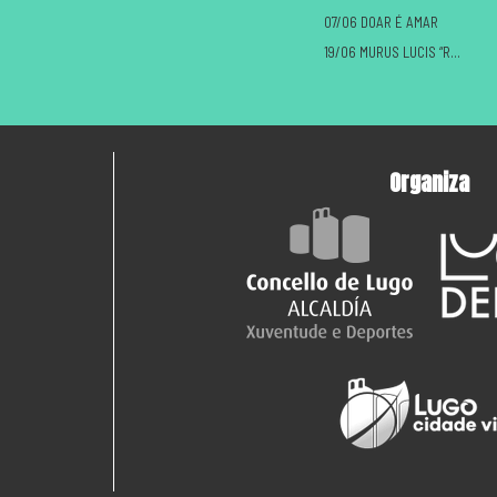
07/06 DOAR É AMAR
19/06 MURUS LUCIS “ROMANOS VS CASTREXOS”
Organiza