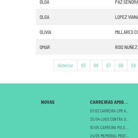
OLGA
PAZ SEÑOR
OLGA
LOPEZ VIAN
OLIVIA
MILLARES C
OMAR
ROIS NUÑEZ
Anterior
65
66
67
68
69
NOVAS
CARREIRAS AMIGAS
01/03 CARREIRA CPR A MILAGROSA
25/04 LUGO CONTRA O CANCRO
10/05 CARREIRA POLO DANO CEREBRAL
24/05 MEMORIAL PROFE ALBERTO