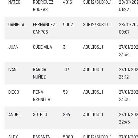
MATEO
RODRÍGUEZ
4016
SUB12/SUB10_1
28/01/20
BOUZAS
01:22
DANIELA
FERNÁNDEZ
5002
SUB12/SUB10_1
28/01/20
CAMPOS
00:07
JUAN
GUDE VILA
3
ADULTOS_1
27/01/20
23:54
IVAN
GARCIA
107
ADULTOS_1
27/01/20
NUÑEZ
23:12
DIEGO
PENA
59
ADULTOS_1
27/01/20
BRENLLA
23:05
ANGEL
SOTELO
894
ADULTOS_1
27/01/20
22:45
ALEX
BASANTA
5080
SUB12/SUB10_1
27/01/20