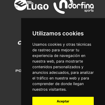
Utilizamos cookies
Usamos cookies y otras técnicas
de rastreo para mejorar tu
experiencia de navegación en
nuestra web, para mostrarte
contenidos personalizados y
anuncios adecuados, para analizar
el tráfico en nuestra web y para
comprender de donde llegan
nuestros visitantes.
Aceptar