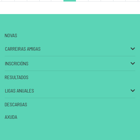
NOVAS
CARREIRAS AMIGAS
INSCRICIÓNS
RESULTADOS
LIGAS ANUALES
DESCARGAS
AXUDA