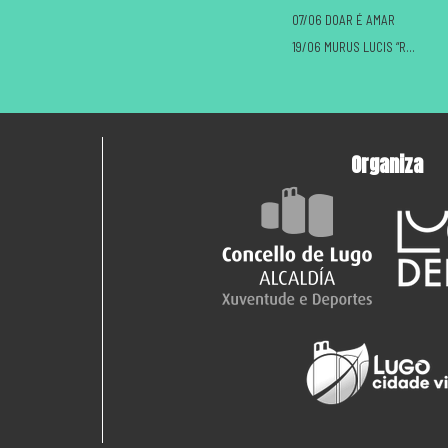
07/06 DOAR É AMAR
19/06 MURUS LUCIS “ROMANOS VS CASTREXOS”
Organiza