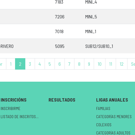
7183
MINI_4
7206
MINI_5
7018
MINI_1
-RIVERO
5095
SUB12/SUB10_1
or
1
2
3
4
5
6
7
8
9
10
11
12
S
INSCRICIÓNS
RESULTADOS
LIGAS ANUALES
INSCRIBIRME
FAMILIAS
LISTADO DE INSCRITOS NO CIRCUÍTO
CATEGORÍAS MENORES
COLEXIOS
CATEGORÍAS ADULTOS