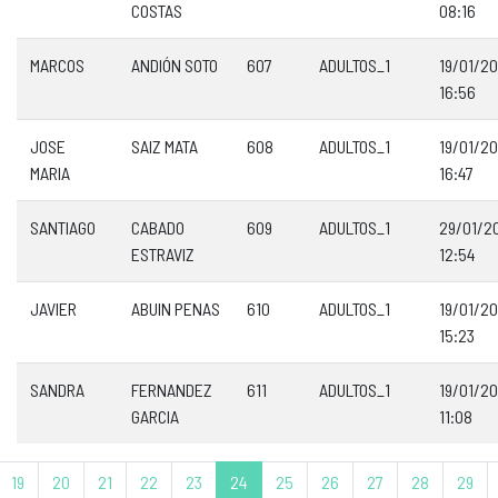
COSTAS
08:16
MARCOS
ANDIÓN SOTO
607
ADULTOS_1
19/01/2
16:56
JOSE
SAIZ MATA
608
ADULTOS_1
19/01/2
MARIA
16:47
SANTIAGO
CABADO
609
ADULTOS_1
29/01/2
ESTRAVIZ
12:54
JAVIER
ABUIN PENAS
610
ADULTOS_1
19/01/2
15:23
SANDRA
FERNANDEZ
611
ADULTOS_1
19/01/2
GARCIA
11:08
19
20
21
22
23
24
25
26
27
28
29