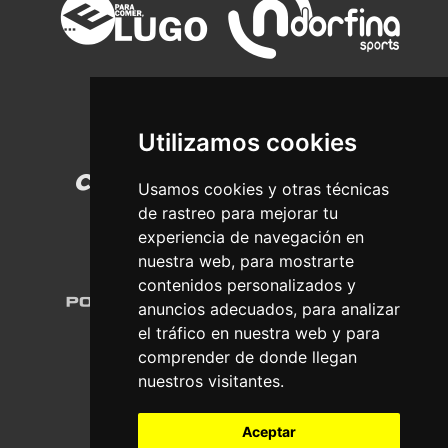
Utilizamos cookies
Usamos cookies y otras técnicas
de rastreo para mejorar tu
experiencia de navegación en
nuestra web, para mostrarte
contenidos personalizados y
anuncios adecuados, para analizar
el tráfico en nuestra web y para
comprender de donde llegan
nuestros visitantes.
Aceptar