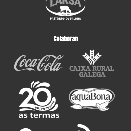
Colaboran