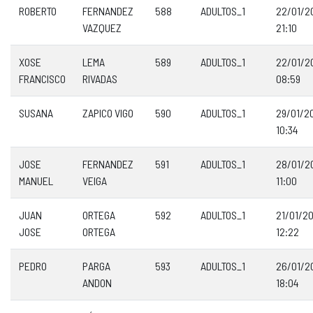
ROBERTO
FERNANDEZ
588
ADULTOS_1
22/01/2
VAZQUEZ
21:10
XOSE
LEMA
589
ADULTOS_1
22/01/2
FRANCISCO
RIVADAS
08:59
SUSANA
ZAPICO VIGO
590
ADULTOS_1
29/01/2
10:34
JOSE
FERNANDEZ
591
ADULTOS_1
28/01/2
MANUEL
VEIGA
11:00
JUAN
ORTEGA
592
ADULTOS_1
21/01/2
JOSE
ORTEGA
12:22
PEDRO
PARGA
593
ADULTOS_1
26/01/2
ANDON
18:04