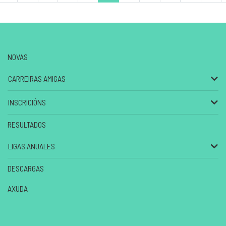
NOVAS
CARREIRAS AMIGAS
INSCRICIÓNS
RESULTADOS
LIGAS ANUALES
DESCARGAS
AXUDA