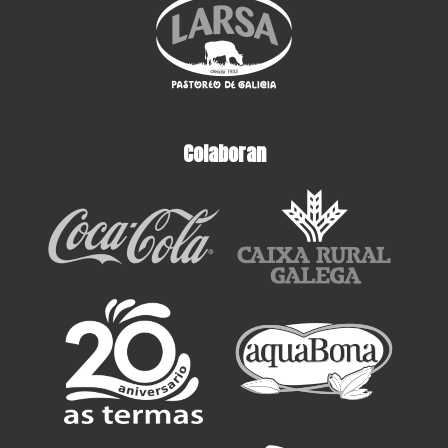
Colaboran