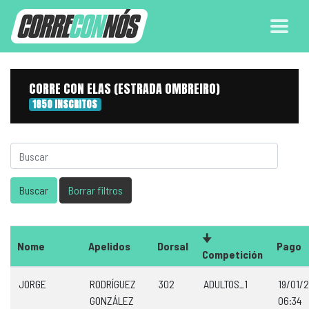
CORRE CON ELAS (ESTRADA OMBREIRO)
1850 INSCRITOS
Nome
Apelidos
Dorsal
Pago
Competición
JORGE
RODRÍGUEZ
302
ADULTOS_1
19/01/
GONZÁLEZ
06:34