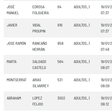
JOSÉ
EDROSA
64
ADULTOS_1
19/01/
MANUEL
FOLGUEIRA
07:37
JAVIER
VIDAL
916
ADULTOS_1
19/01/
PROUPIN
07:37
JOSE RAMÓN
RANCAÑO
858
ADULTOS_1
19/01/
HERRÁN
07:49
MARTA
SALGADO
564
ADULTOS_1
19/01/
CASTELO
08:07
MONTSERRAT
ARIAS
531
ADULTOS_1
19/01/
SILVARREY
08:09
ABRAHAM
LOPEZ
3002
ADULTOS_1
19/01/
FEIJOO
08:12