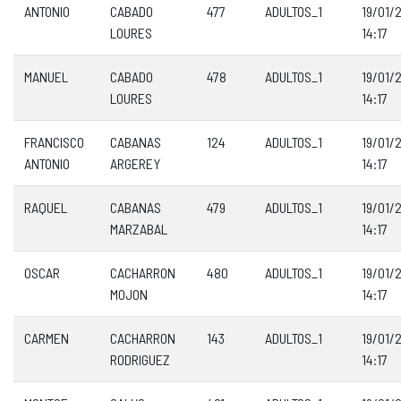
ANTONIO
CABADO
477
ADULTOS_1
19/01/
LOURES
14:17
MANUEL
CABADO
478
ADULTOS_1
19/01/
LOURES
14:17
FRANCISCO
CABANAS
124
ADULTOS_1
19/01/
ANTONIO
ARGEREY
14:17
RAQUEL
CABANAS
479
ADULTOS_1
19/01/
MARZABAL
14:17
OSCAR
CACHARRON
480
ADULTOS_1
19/01/
MOJON
14:17
CARMEN
CACHARRON
143
ADULTOS_1
19/01/
RODRIGUEZ
14:17