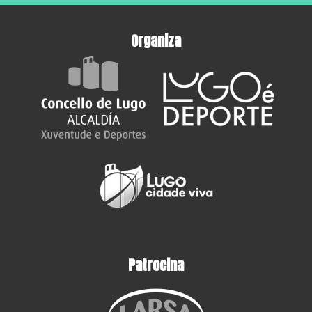
Organiza
Patrocina