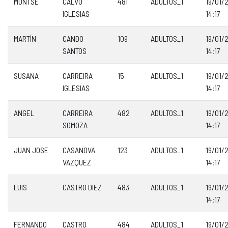
MONTSE
CALVO
481
ADULTOS_1
19/01/
IGLESIAS
14:17
MARTÍN
CANDO
109
ADULTOS_1
19/01/
SANTOS
14:17
SUSANA
CARREIRA
15
ADULTOS_1
19/01/
IGLESIAS
14:17
ANGEL
CARREIRA
482
ADULTOS_1
19/01/
SOMOZA
14:17
JUAN JOSE
CASANOVA
123
ADULTOS_1
19/01/
VAZQUEZ
14:17
LUIS
CASTRO DIEZ
483
ADULTOS_1
19/01/
14:17
FERNANDO
CASTRO
484
ADULTOS_1
19/01/