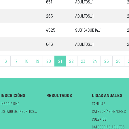
651
ADULTOS_1
2
265
ADULTOS_1
2
4525
SUB16/SUB14_1
2
646
ADULTOS_1
2
16
17
18
19
20
21
22
23
24
25
26
INSCRICIÓNS
RESULTADOS
LIGAS ANUALES
INSCRIBIRME
FAMILIAS
LISTADO DE INSCRITOS NO CIRCUÍTO
CATEGORÍAS MENORES
COLEXIOS
CATEGORÍAS ADULTOS