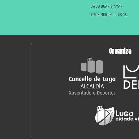
07/06 DOAR É AMAR
19/06 MURUS LUCIS “ROMANOS VS CASTREXOS”
Organiza