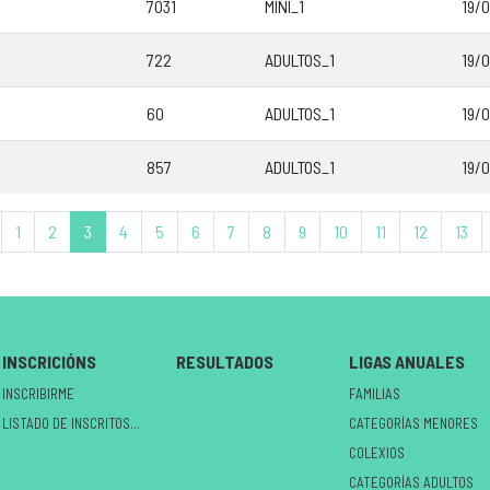
7031
MINI_1
19/0
722
ADULTOS_1
19/0
60
ADULTOS_1
19/0
857
ADULTOS_1
19/0
1
2
3
4
5
6
7
8
9
10
11
12
13
INSCRICIÓNS
RESULTADOS
LIGAS ANUALES
INSCRIBIRME
FAMILIAS
LISTADO DE INSCRITOS NO CIRCUÍTO
CATEGORÍAS MENORES
COLEXIOS
CATEGORÍAS ADULTOS