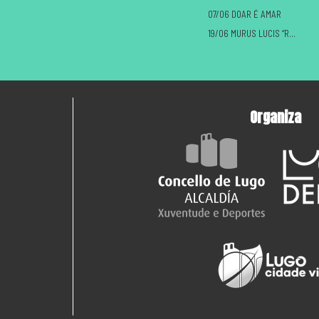
07/06 DOAR É AMAR
19/06 MURUS LUCIS “ROMANOS VS CASTREXOS”
Organiza