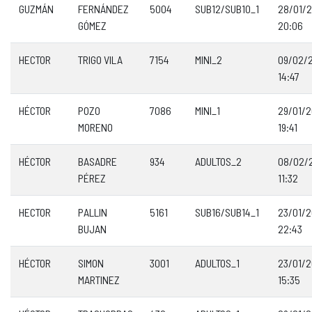
GUZMÁN
FERNÁNDEZ
5004
SUB12/SUB10_1
28/01/
GÓMEZ
20:06
HECTOR
TRIGO VILA
7154
MINI_2
09/02/
14:47
HÉCTOR
POZO
7086
MINI_1
29/01/
MORENO
19:41
HÉCTOR
BASADRE
934
ADULTOS_2
08/02/
PÉREZ
11:32
HECTOR
PALLIN
5161
SUB16/SUB14_1
23/01/
BUJAN
22:43
HÉCTOR
SIMON
3001
ADULTOS_1
23/01/
MARTINEZ
15:35