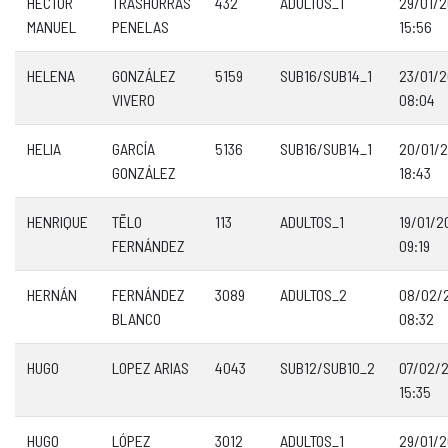
HÉCTOR
TRASHORRAS
432
ADULTOS_1
29/01/
MANUEL
PENELAS
15:56
HELENA
GONZÁLEZ
5159
SUB16/SUB14_1
23/01/
VIVERO
08:04
HELIA
GARCÍA
5136
SUB16/SUB14_1
20/01/
GONZÁLEZ
18:43
HENRIQUE
TËLO
113
ADULTOS_1
19/01/2
FERNÁNDEZ
09:19
HERNÁN
FERNÁNDEZ
3089
ADULTOS_2
08/02/
BLANCO
08:32
HUGO
LOPEZ ARIAS
4043
SUB12/SUB10_2
07/02/
15:35
HUGO
LÓPEZ
3012
ADULTOS_1
29/01/