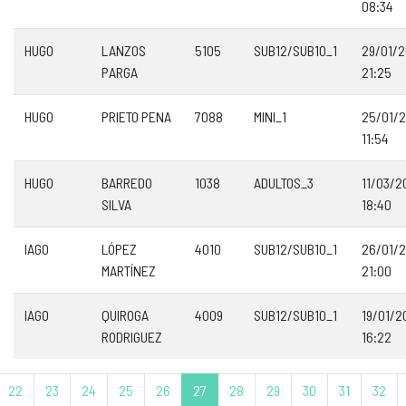
08:34
HUGO
LANZOS
5105
SUB12/SUB10_1
29/01/
PARGA
21:25
HUGO
PRIETO PENA
7088
MINI_1
25/01/
11:54
HUGO
BARREDO
1038
ADULTOS_3
11/03/2
SILVA
18:40
IAGO
LÓPEZ
4010
SUB12/SUB10_1
26/01/
MARTÍNEZ
21:00
IAGO
QUIROGA
4009
SUB12/SUB10_1
19/01/2
RODRIGUEZ
16:22
22
23
24
25
26
27
28
29
30
31
32