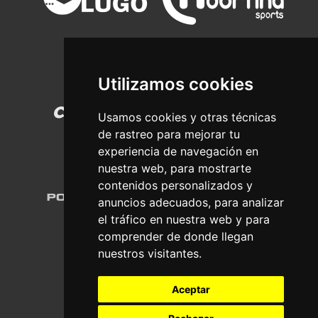
Utilizamos cookies
Usamos cookies y otras técnicas
de rastreo para mejorar tu
experiencia de navegación en
nuestra web, para mostrarte
contenidos personalizados y
anuncios adecuados, para analizar
el tráfico en nuestra web y para
comprender de donde llegan
nuestros visitantes.
Aceptar