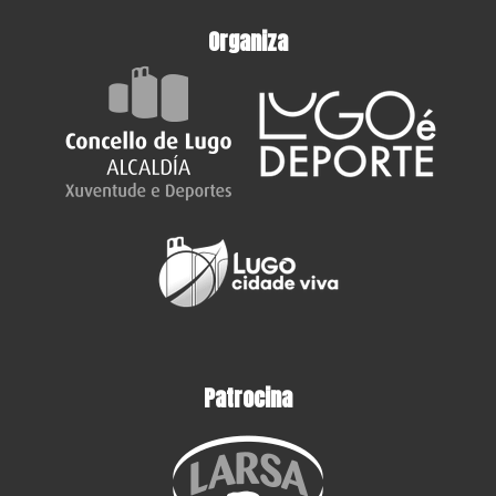
Organiza
Patrocina