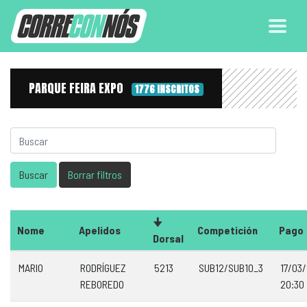
PARQUE FEIRA EXPO
1776 INSCRITOS
Nome
Apelidos
Competición
Pago
Dorsal
MARIO
RODRÍGUEZ
5213
SUB12/SUB10_3
17/03
REBOREDO
20:30