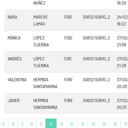
NUÑEZ
16:20
NARA
MARCOS
5193
SUB12/SUB10_2
24/02
LAMAS
19:22
MÓNICA
LÓPEZ
5192
SUB12/SUB10_2
27/02
TIJERINA
21:38
ANDRÉS
LÓPEZ
5191
SUB12/SUB10_2
27/02
TIJERINA
21:26
VALENTINA
HERMIDA
5190
SUB12/SUB10_2
27/02
SANTAMARINA
20:26
JAVIER
HERMIDA
5189
SUB12/SUB10_2
27/02
SANTAMARINA
20:33
5
6
7
8
9
10
11
12
13
14
15
16
17