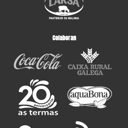
Colaboran