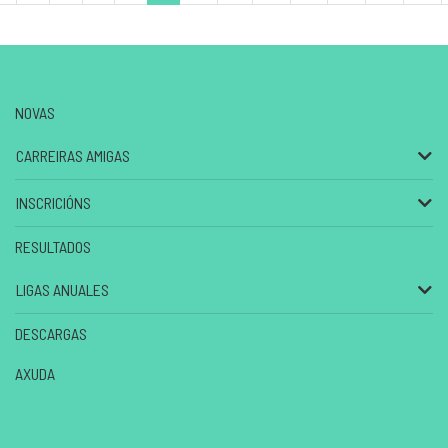
NOVAS
CARREIRAS AMIGAS
INSCRICIÓNS
RESULTADOS
LIGAS ANUALES
DESCARGAS
AXUDA