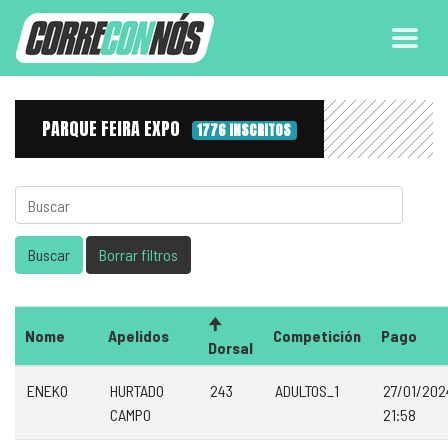
PARQUE FEIRA EXPO
1776 INSCRITOS
Nome
Apelidos
Competición
Pago
Dorsal
ENEKO
HURTADO
243
ADULTOS_1
27/01/202
CAMPO
21:58