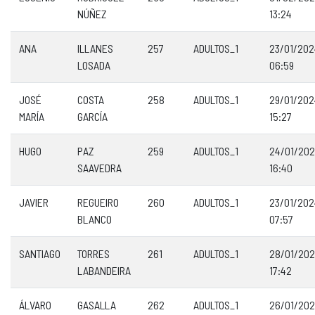
NÚÑEZ
13:24
ANA
ILLANES
257
ADULTOS_1
23/01/202
LOSADA
06:59
JOSÉ
COSTA
258
ADULTOS_1
29/01/202
MARÍA
GARCÍA
15:27
HUGO
PAZ
259
ADULTOS_1
24/01/20
SAAVEDRA
16:40
JAVIER
REGUEIRO
260
ADULTOS_1
23/01/202
BLANCO
07:57
SANTIAGO
TORRES
261
ADULTOS_1
28/01/20
LABANDEIRA
17:42
ÁLVARO
GASALLA
262
ADULTOS_1
26/01/20