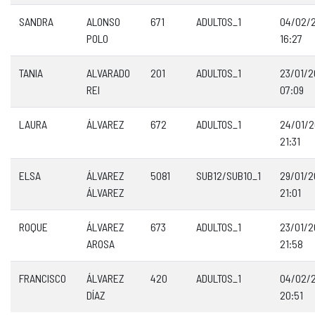
SANDRA
ALONSO
671
ADULTOS_1
04/02/
POLO
16:27
TANIA
ALVARADO
201
ADULTOS_1
23/01/
REI
07:09
LAURA
ÁLVAREZ
672
ADULTOS_1
24/01/
21:31
ELSA
ÁLVAREZ
5081
SUB12/SUB10_1
29/01/
ÁLVAREZ
21:01
ROQUE
ÁLVAREZ
673
ADULTOS_1
23/01/
AROSA
21:58
FRANCISCO
ÁLVAREZ
420
ADULTOS_1
04/02/
DÍAZ
20:51