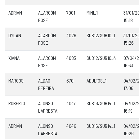
ADRIAN
ALARCÓN
7001
MINI_1
31/01/2
POSE
15:18
DYLAN
ALARCÓN
4026
SUB12/SUB10_1
31/01/2
POSE
15:26
XIANA
ALARCÓN
4083
SUB12/SUB10_4
07/04/
POSE
16:33
MARCOS
ALDAO
670
ADULTOS_1
04/02/
PEREIRA
17:06
ROBERTO
ALONSO
4047
SUB16/SUB14_1
04/02/
LAPRESTA
16:19
ADRIÁN
ALONSO
4046
SUB16/SUB14_1
04/02/
LAPRESTA
16:26