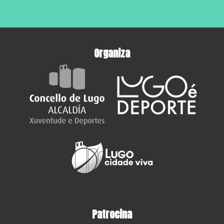
Organiza
Patrocina