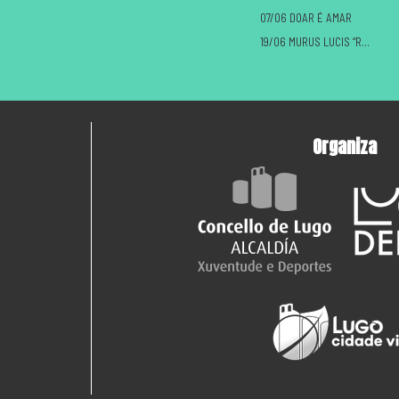
07/06 DOAR É AMAR
19/06 MURUS LUCIS “ROMANOS VS CASTREXOS”
Organiza