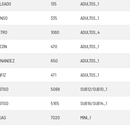
ALGADO
135
ADULTOS_1
ONSO
335
ADULTOS_1
STRO
1060
ADULTOS_4
LCÓN
470
ADULTOS_1
RNANDEZ
650
ADULTOS_1
FIZ
471
ADULTOS_1
NTISO
5089
SUB12/SUB10_1
NTISO
5165
SUB16/SUB14_1
JAS
7020
MINI_1