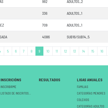
AS
992
ADULTOS_2
336
ADULTOS_1
DEZ
709
ADULTOS_1
SADA
4086
SUB16/SUB14_5
4
5
6
7
8
9
10
11
12
13
14
15
16
INSCRICIÓNS
RESULTADOS
LIGAS ANUALES
INSCRIBIRME
FAMILIAS
LISTADO DE INSCRITOS NO CIRCUÍTO
CATEGORÍAS MENORES
COLEXIOS
CATEGORÍAS ADULTOS