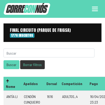
FINAL CIRCUITO (PARQUE DE FRIGSA)
1776 INSCRITOS
Apelidos
Dorsal
Competición
Pago
Nome
ANTÍA LI
CENDÓN
1616
ADULTOS_4
16/04/20
CUNQUEIRO
23:23