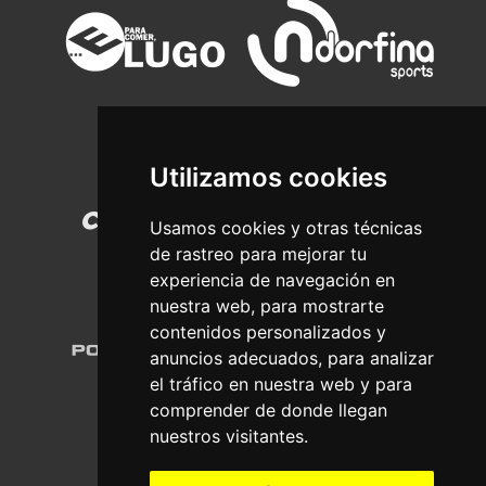
Utilizamos cookies
Usamos cookies y otras técnicas
de rastreo para mejorar tu
experiencia de navegación en
nuestra web, para mostrarte
contenidos personalizados y
anuncios adecuados, para analizar
el tráfico en nuestra web y para
comprender de donde llegan
nuestros visitantes.