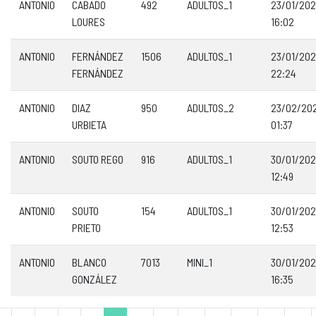
ANTONIO
CABADO
492
ADULTOS_1
23/01/20
LOURES
16:02
ANTONIO
FERNÁNDEZ
1506
ADULTOS_1
23/01/20
FERNÁNDEZ
22:24
ANTONIO
DIAZ
950
ADULTOS_2
23/02/20
URBIETA
01:37
ANTONIO
SOUTO REGO
916
ADULTOS_1
30/01/20
12:49
ANTONIO
SOUTO
154
ADULTOS_1
30/01/20
PRIETO
12:53
ANTONIO
BLANCO
7013
MINI_1
30/01/20
GONZÁLEZ
16:35