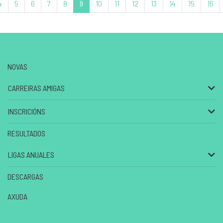
4
5
6
7
8
9
10
11
12
13
14
15
16
NOVAS
CARREIRAS AMIGAS
INSCRICIÓNS
RESULTADOS
LIGAS ANUALES
DESCARGAS
AXUDA