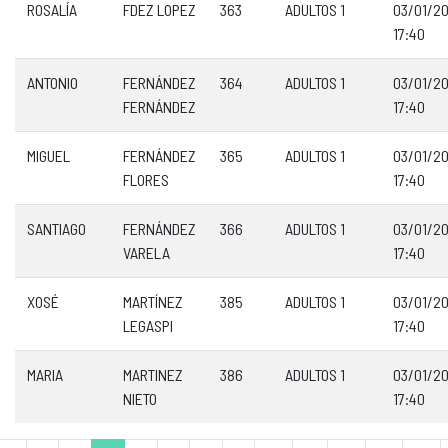
ROSALÍA
FDEZ LOPEZ
363
ADULTOS 1
03/01/2
17:40
ANTONIO
FERNÁNDEZ
364
ADULTOS 1
03/01/2
FERNÁNDEZ
17:40
MIGUEL
FERNÁNDEZ
365
ADULTOS 1
03/01/2
FLORES
17:40
SANTIAGO
FERNÁNDEZ
366
ADULTOS 1
03/01/2
VARELA
17:40
XOSÉ
MARTÍNEZ
385
ADULTOS 1
03/01/2
LEGASPI
17:40
MARIA
MARTINEZ
386
ADULTOS 1
03/01/2
NIETO
17:40