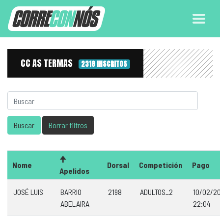
CC AS TERMAS
2318 INSCRITOS
Nome
Dorsal
Competición
Pago
Apelidos
JOSÉ LUIS
BARRIO
2198
ADULTOS_2
10/02/2
ABELAIRA
22:04