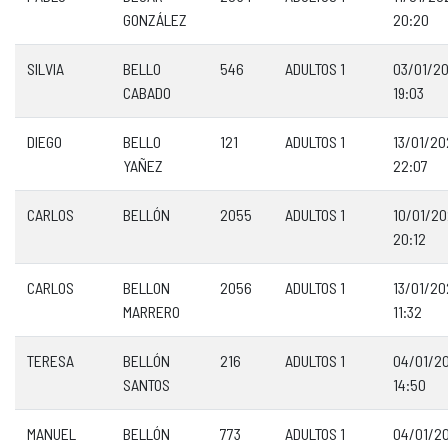
GONZÁLEZ
20:20
SILVIA
BELLO
546
ADULTOS 1
03/01/2
CABADO
19:03
DIEGO
BELLO
121
ADULTOS 1
13/01/2
YAÑEZ
22:07
CARLOS
BELLÓN
2055
ADULTOS 1
10/01/2
20:12
CARLOS
BELLON
2056
ADULTOS 1
13/01/2
MARRERO
11:32
TERESA
BELLÓN
216
ADULTOS 1
04/01/2
SANTOS
14:50
MANUEL
BELLÓN
773
ADULTOS 1
04/01/2