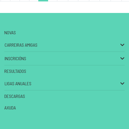
NOVAS
CARREIRAS AMIGAS
INSCRICIÓNS
RESULTADOS
LIGAS ANUALES
DESCARGAS
AXUDA