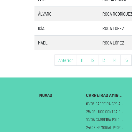
ÁLVARO
ROCA RODRÍGUE
ICÍA
ROCA LÓPEZ
MAEL
ROCA LÓPEZ
Anterior
11
12
13
14
15
NOVAS
CARREIRAS AMIGAS
01/03 CARREIRA CPR A MILAGROSA
25/04 LUGO CONTRA O CANCRO
10/05 CARREIRA POLO DANO CEREBRAL
24/05 MEMORIAL PROFE ALBERTO