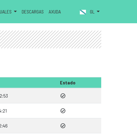
NUALES
DESCARGAS
AXUDA
GL
Estado
2:53
4:21
2:46