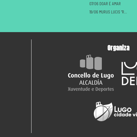
07/06 DOAR É AMAR
19/06 MURUS LUCIS “ROMANOS VS CASTREXOS”
Organiza