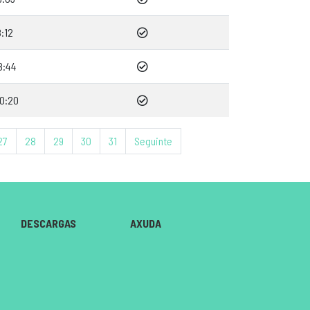
:12
8:44
0:20
27
28
29
30
31
Seguinte
DESCARGAS
AXUDA