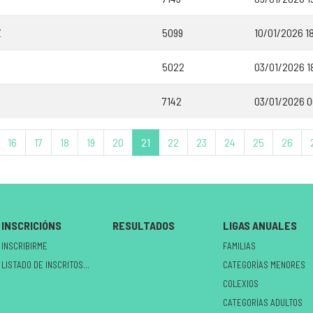
Z
5099
10/01/2026 18
5022
03/01/2026 1
7142
03/01/2026 0
16
17
18
19
20
21
22
23
24
25
26
INSCRICIÓNS
RESULTADOS
LIGAS ANUALES
INSCRIBIRME
FAMILIAS
LISTADO DE INSCRITOS NO CIRCUÍTO
CATEGORÍAS MENORES
COLEXIOS
CATEGORÍAS ADULTOS