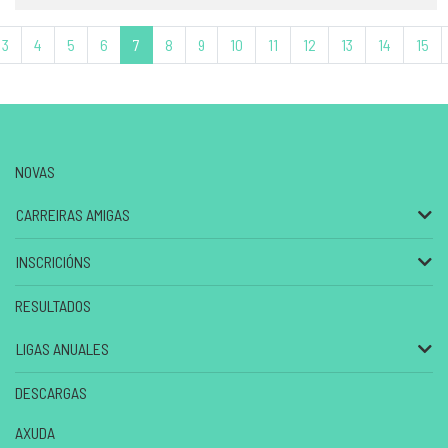
3
4
5
6
7
8
9
10
11
12
13
14
15
NOVAS
CARREIRAS AMIGAS
INSCRICIÓNS
RESULTADOS
LIGAS ANUALES
DESCARGAS
AXUDA