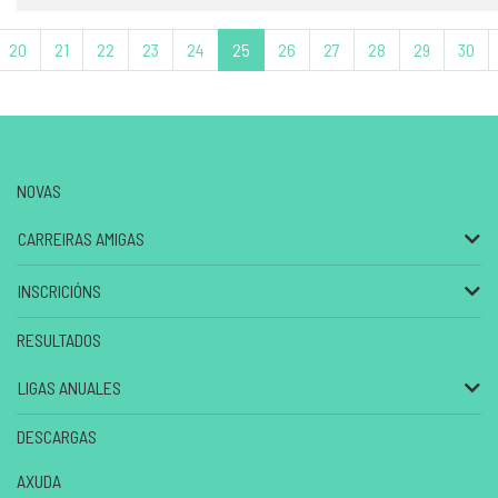
20
21
22
23
24
25
26
27
28
29
30
NOVAS
CARREIRAS AMIGAS
INSCRICIÓNS
RESULTADOS
LIGAS ANUALES
DESCARGAS
AXUDA