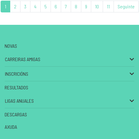
1
2
3
4
5
6
7
8
9
10
11
Seguinte
NOVAS
CARREIRAS AMIGAS
INSCRICIÓNS
RESULTADOS
LIGAS ANUALES
DESCARGAS
AXUDA