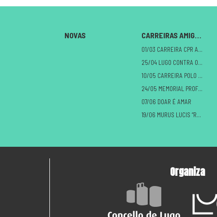
NOVAS
CARREIRAS AMIGAS
01/03 CARREIRA CPR A MILAGROSA
25/04 LUGO CONTRA O CANCRO
10/05 CARREIRA POLO DANO CEREBRAL
24/05 MEMORIAL PROFE ALBERTO
07/06 DOAR É AMAR
19/06 MURUS LUCIS “ROMANOS VS CASTREXOS”
Organiza