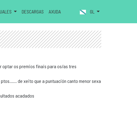
NUALES
DESCARGAS
AXUDA
GL
r optar os premios finais para os/as tres
3 ptos...... de xeito que a puntuación canto menor sexa
esultados acadados