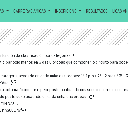
RAS
CARREIRAS AMIGAS
INSCRICIÓNS
RESULTADOS
LIGAS A
n función da clasificación por categorías. 
articipar polo menos en 5 das 6 probas que compoñen o circuíto para pode
categoría acadado en cada unha das probas: 1º-1 pto / 2º - 2 ptos / 3º - 
ividual. 
tará automaticamente o peor posto puntuando cos seus mellores cinco r
 do posto sexo acadado en cada unha das probas): 
FEMININA.
UAL MASCULINA