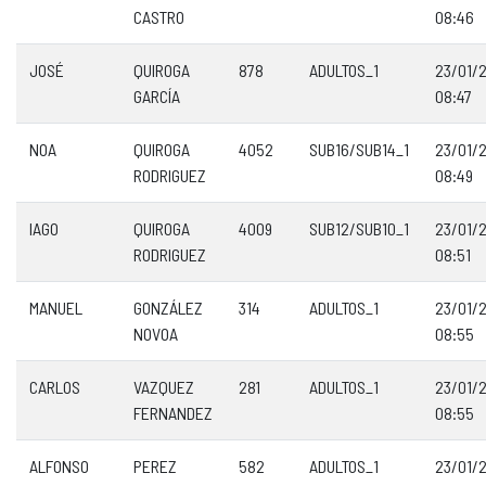
CASTRO
08:46
JOSÉ
QUIROGA
878
ADULTOS_1
23/01/
GARCÍA
08:47
NOA
QUIROGA
4052
SUB16/SUB14_1
23/01/
RODRIGUEZ
08:49
IAGO
QUIROGA
4009
SUB12/SUB10_1
23/01/
RODRIGUEZ
08:51
MANUEL
GONZÁLEZ
314
ADULTOS_1
23/01/
NOVOA
08:55
CARLOS
VAZQUEZ
281
ADULTOS_1
23/01/
FERNANDEZ
08:55
ALFONSO
PEREZ
582
ADULTOS_1
23/01/