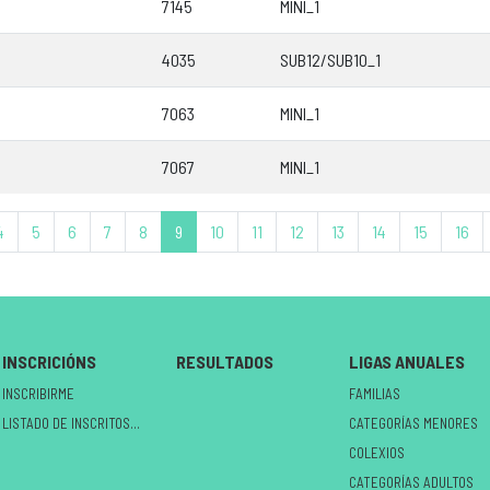
7145
MINI_1
4035
SUB12/SUB10_1
7063
MINI_1
7067
MINI_1
4
5
6
7
8
9
10
11
12
13
14
15
16
INSCRICIÓNS
RESULTADOS
LIGAS ANUALES
INSCRIBIRME
FAMILIAS
LISTADO DE INSCRITOS NO CIRCUÍTO
CATEGORÍAS MENORES
COLEXIOS
CATEGORÍAS ADULTOS