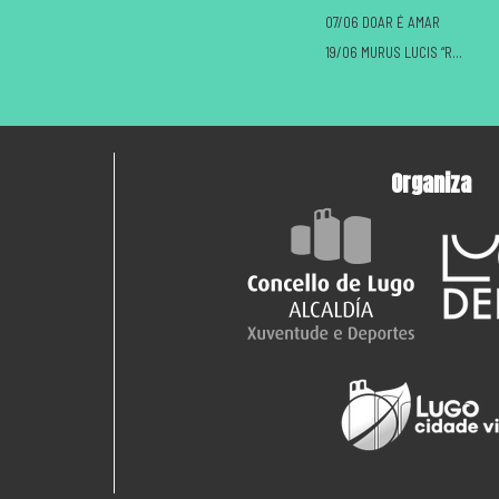
07/06 DOAR É AMAR
19/06 MURUS LUCIS “ROMANOS VS CASTREXOS”
Organiza