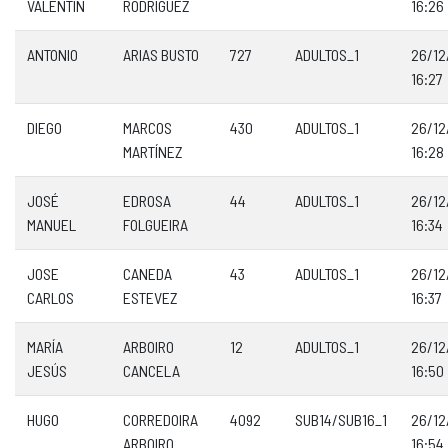
VALENTÍN
RODRÍGUEZ
16:26
ANTONIO
ARIAS BUSTO
727
ADULTOS_1
26/12
16:27
DIEGO
MARCOS
430
ADULTOS_1
26/12
MARTÍNEZ
16:28
JOSÉ
EDROSA
44
ADULTOS_1
26/12
MANUEL
FOLGUEIRA
16:34
JOSE
CANEDA
43
ADULTOS_1
26/12
CARLOS
ESTEVEZ
16:37
MARÍA
ARBOIRO
12
ADULTOS_1
26/12
JESÚS
CANCELA
16:50
HUGO
CORREDOIRA
4092
SUB14/SUB16_1
26/12
ARBOIRO
16:54