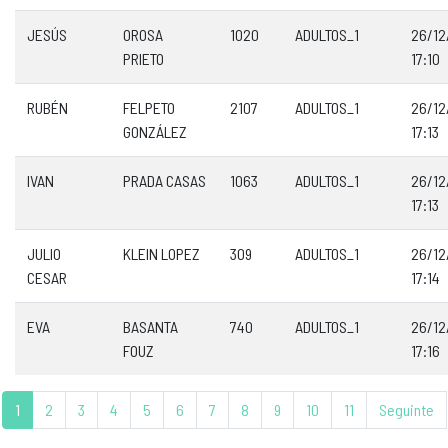
JESÚS
OROSA
1020
ADULTOS_1
26/12
PRIETO
17:10
RUBÉN
FELPETO
2107
ADULTOS_1
26/12
GONZÁLEZ
17:13
IVAN
PRADA CASAS
1063
ADULTOS_1
26/12
17:13
JULIO
KLEIN LOPEZ
309
ADULTOS_1
26/12
CESAR
17:14
EVA
BASANTA
740
ADULTOS_1
26/12
FOUZ
17:16
1
2
3
4
5
6
7
8
9
10
11
Seguinte