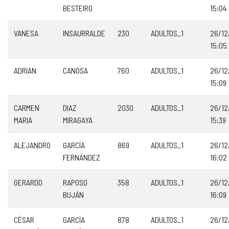
BESTEIRO
15:04
VANESA
INSAURRALDE
230
ADULTOS_1
26/12
15:05
ADRIAN
CANOSA
760
ADULTOS_1
26/12
15:09
CARMEN
DIAZ
2030
ADULTOS_1
26/12
MARIA
MIRAGAYA
15:39
ALEJANDRO
GARCÍA
869
ADULTOS_1
26/12
FERNÁNDEZ
16:02
GERARDO
RAPOSO
358
ADULTOS_1
26/12
BUJÁN
16:09
CÉSAR
GARCÍA
878
ADULTOS_1
26/12