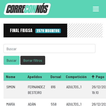
FINAL FRIGSA
2578 INSCRITOS
Nome
Apelidos
Dorsal
Competición
Pago
SIMON
FERNANDEZ
816
ADULTOS_1
26/12/20
BESTEIRO
19:10
MARÍA
ADÁN
558
ADULTOS_1
26/12/20