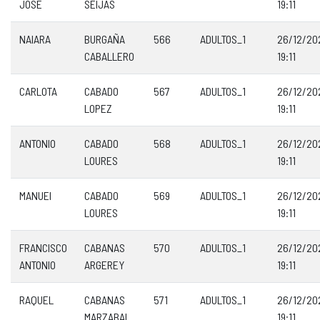
JOSÉ
SEIJAS
19:11
NAIARA
BURGAÑA
566
ADULTOS_1
26/12/20
CABALLERO
19:11
CARLOTA
CABADO
567
ADULTOS_1
26/12/20
LOPEZ
19:11
ANTONIO
CABADO
568
ADULTOS_1
26/12/20
LOURES
19:11
MANUEI
CABADO
569
ADULTOS_1
26/12/20
LOURES
19:11
FRANCISCO
CABANAS
570
ADULTOS_1
26/12/20
ANTONIO
ARGEREY
19:11
RAQUEL
CABANAS
571
ADULTOS_1
26/12/20
MARZABAL
19:11