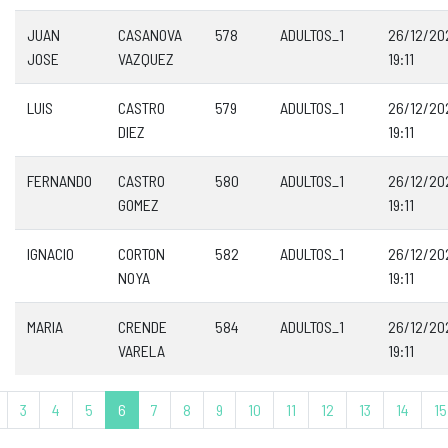
JUAN
CASANOVA
578
ADULTOS_1
26/12/20
JOSE
VAZQUEZ
19:11
LUIS
CASTRO
579
ADULTOS_1
26/12/20
DIEZ
19:11
FERNANDO
CASTRO
580
ADULTOS_1
26/12/20
GOMEZ
19:11
IGNACIO
CORTON
582
ADULTOS_1
26/12/20
NOYA
19:11
MARIA
CRENDE
584
ADULTOS_1
26/12/20
VARELA
19:11
3
4
5
6
7
8
9
10
11
12
13
14
15