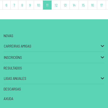
6
7
8
9
10
11
12
13
14
15
16
17
NOVAS
CARREIRAS AMIGAS
INSCRICIÓNS
RESULTADOS
LIGAS ANUALES
DESCARGAS
AXUDA