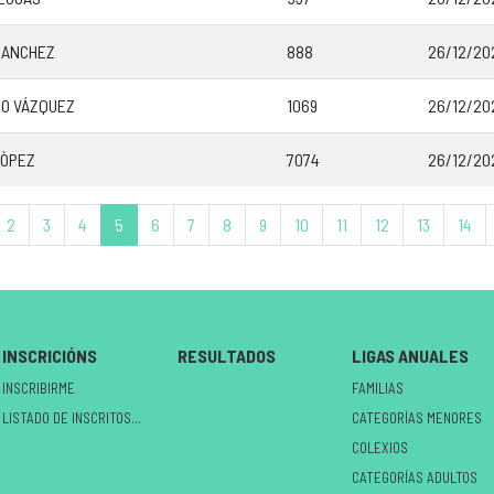
SANCHEZ
888
26/12/20
RO VÁZQUEZ
1069
26/12/20
LÒPEZ
7074
26/12/20
2
3
4
5
6
7
8
9
10
11
12
13
14
INSCRICIÓNS
RESULTADOS
LIGAS ANUALES
INSCRIBIRME
FAMILIAS
LISTADO DE INSCRITOS NO CIRCUÍTO
CATEGORÍAS MENORES
COLEXIOS
CATEGORÍAS ADULTOS