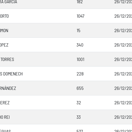
A GARCÍA
182
26/12/20
PORTO
1047
26/12/202
IMON
15
26/12/202
OPEZ
340
26/12/20
 TORRES
1001
26/12/20
ES DOMENECH
228
26/12/20
ERNÁNDEZ
655
26/12/20
PEREZ
32
26/12/202
O REI
33
26/12/20
EGUAS
537
26/12/20