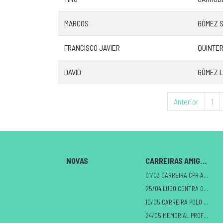
MARCOS
GÓMEZ 
FRANCISCO JAVIER
QUINTE
DAVID
GÒMEZ 
Anterior
1
NOVAS
CARREIRAS AMIGAS
01/03 CARREIRA CPR A MILAGROSA
25/04 LUGO CONTRA O CANCRO
10/05 CARREIRA POLO DANO CEREBRAL
24/05 MEMORIAL PROFE ALBERTO