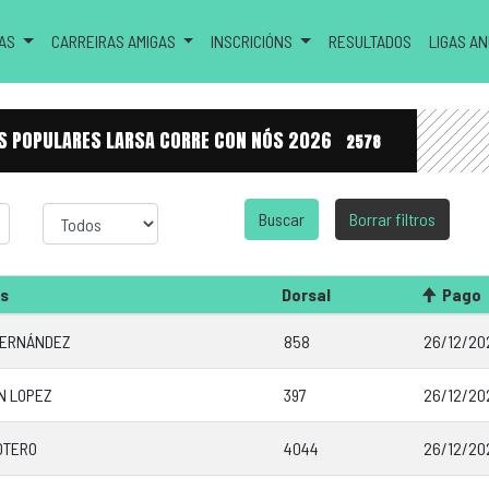
RAS
CARREIRAS AMIGAS
INSCRICIÓNS
RESULTADOS
LIGAS A
RAS POPULARES LARSA CORRE CON NÓS 2026
2578
Sexo
Borrar filtros
os
Dorsal
Pago
FERNÁNDEZ
858
26/12/20
N LOPEZ
397
26/12/20
OTERO
4044
26/12/20