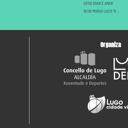
07/06 DOAR É AMAR
19/06 MURUS LUCIS “ROMANOS VS CASTREXOS”
Organiza