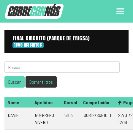
FINAL CIRCUITO (PARQUE DE FRIGSA)
1850 INSCRITOS
Nome
Apelidos
Dorsal
Competición
Pag
DANIEL
GUERRERO
5103
SUB12/SUB10_1
22/01/
VIVERO
12:16