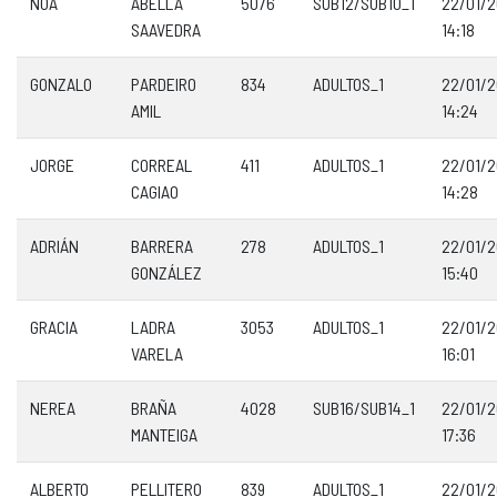
NOA
ABELLA
5076
SUB12/SUB10_1
22/01/
SAAVEDRA
14:18
GONZALO
PARDEIRO
834
ADULTOS_1
22/01/
AMIL
14:24
JORGE
CORREAL
411
ADULTOS_1
22/01/
CAGIAO
14:28
ADRIÁN
BARRERA
278
ADULTOS_1
22/01/
GONZÁLEZ
15:40
GRACIA
LADRA
3053
ADULTOS_1
22/01/
VARELA
16:01
NEREA
BRAÑA
4028
SUB16/SUB14_1
22/01/
MANTEIGA
17:36
ALBERTO
PELLITERO
839
ADULTOS_1
22/01/