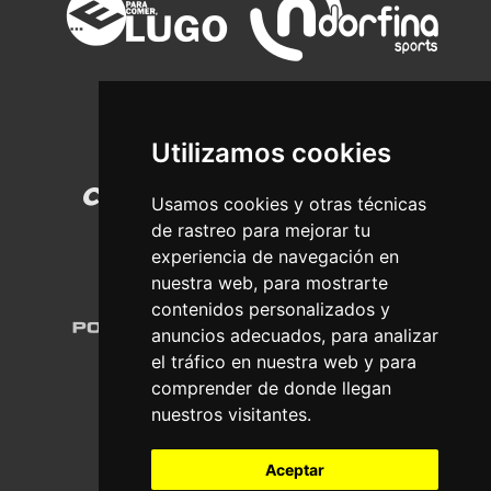
Utilizamos cookies
Usamos cookies y otras técnicas
de rastreo para mejorar tu
experiencia de navegación en
nuestra web, para mostrarte
contenidos personalizados y
anuncios adecuados, para analizar
el tráfico en nuestra web y para
comprender de donde llegan
nuestros visitantes.
Aceptar