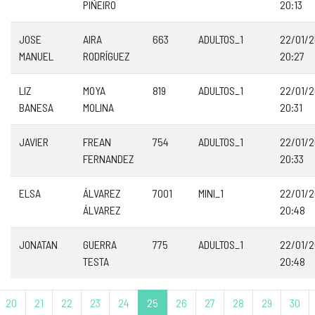
PIÑEIRO
20:13
JOSE
AIRA
663
ADULTOS_1
22/01/
MANUEL
RODRÍGUEZ
20:27
LIZ
MOYA
819
ADULTOS_1
22/01/
BANESA
MOLINA
20:31
JAVIER
FREAN
754
ADULTOS_1
22/01/
FERNANDEZ
20:33
ELSA
ÁLVAREZ
7001
MINI_1
22/01/
ÁLVAREZ
20:48
JONATAN
GUERRA
775
ADULTOS_1
22/01/
TESTA
20:48
20
21
22
23
24
25
26
27
28
29
30