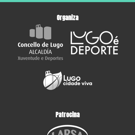
Organiza
Patrocina