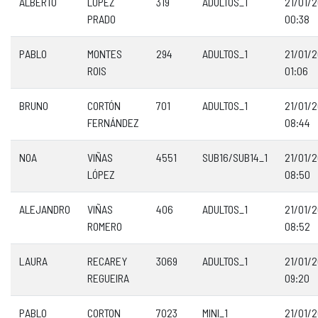
ALBERTO
LOPEZ
319
ADULTOS_1
21/01/
PRADO
00:38
PABLO
MONTES
294
ADULTOS_1
21/01/
ROIS
01:06
BRUNO
CORTÓN
701
ADULTOS_1
21/01/
FERNÁNDEZ
08:44
NOA
VIÑAS
4551
SUB16/SUB14_1
21/01/
LÓPEZ
08:50
ALEJANDRO
VIÑAS
406
ADULTOS_1
21/01/
ROMERO
08:52
LAURA
RECAREY
3069
ADULTOS_1
21/01/
REGUEIRA
09:20
PABLO
CORTON
7023
MINI_1
21/01/