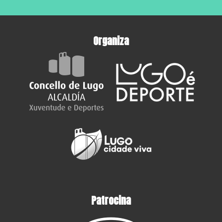
Organiza
Patrocina