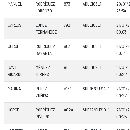
MANUEL
RODRÍGUEZ
873
ADULTOS_1
20/01/
LORENZO
23:34
CARLOS
LÓPEZ
792
ADULTOS_1
21/01/
FERNÁNDEZ
00:03
JORGE
RODRIGUEZ
863
ADULTOS_1
21/01/
BASANTA
00:14
DAVID
MÉNDEZ
811
ADULTOS_1
21/01/
RICARDO
TORRES
00:22
MARINA
PÉREZ
5139
SUB16/SUB14_1
21/01/
ZÚÑIGA
00:22
JORGE
RODRÍGUEZ
4024
SUB12/SUB10_1
21/01/
PIÑEIRO
00:25