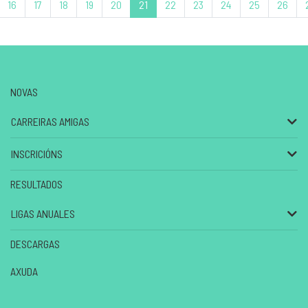
16
17
18
19
20
21
22
23
24
25
26
NOVAS
CARREIRAS AMIGAS
INSCRICIÓNS
RESULTADOS
LIGAS ANUALES
DESCARGAS
AXUDA