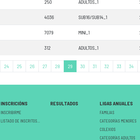
250
ADULTOS_1
4036
SUB16/SUB14_1
7079
MINI_1
312
ADULTOS_1
24
25
26
27
28
29
30
31
32
33
34
INSCRICIÓNS
RESULTADOS
LIGAS ANUALES
INSCRIBIRME
FAMILIAS
LISTADO DE INSCRITOS NO CIRCUÍTO
CATEGORÍAS MENORES
COLEXIOS
CATEGORÍAS ADULTOS