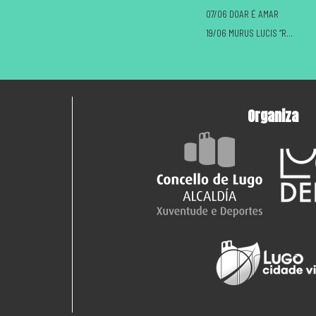
07/06 DOAR É AMAR
19/06 MURUS LUCIS “ROMANOS VS CASTREXOS”
Organiza